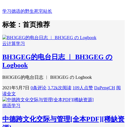
学习德语的野生死宅站长
标签：首页推荐
云计算学习
BH3GEG的电台日志 ︱ BH3GEG の
Logbook
BH3GEG的电台日志 ︱ BH3GEG の Logbook
2021年5月7日
0条评论
3.72k次阅读
109人点赞
DaPengCH
阅
读全文
德语学习
中德跨文化交际与管理[全本PDF][稀缺资