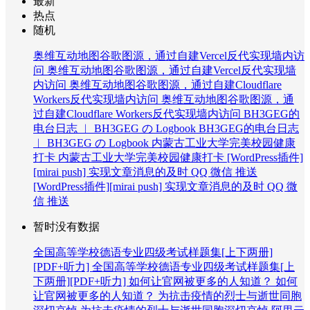
最新
热点
随机
奥维互动地图谷歌图源，通过自建Vercel反代实现墙内访
问
奥维互动地图谷歌图源，通过自建Vercel反代实现墙
内访问
奥维互动地图谷歌图源，通过自建Cloudflare
Workers反代实现墙内访问
奥维互动地图谷歌图源，通
过自建Cloudflare Workers反代实现墙内访问
BH3GEG的
电台日志 ︱ BH3GEG の Logbook
BH3GEG的电台日志
︱ BH3GEG の Logbook
内蒙古工业大学完美校园健康
打卡
内蒙古工业大学完美校园健康打卡
[WordPress插件]
[mirai push] 实现文章消息的及时 QQ 微信 推送
[WordPress插件][mirai push] 实现文章消息的及时 QQ 微
信 推送
暂时没有数据
全国高等学校德语专业四级考试样题集[上下两册]
[PDF+听力]
全国高等学校德语专业四级考试样题集[上
下两册][PDF+听力]
如何让官网被更多的人知道？
如何
让官网被更多的人知道？
为抗击疫情的烈士与逝世同胞