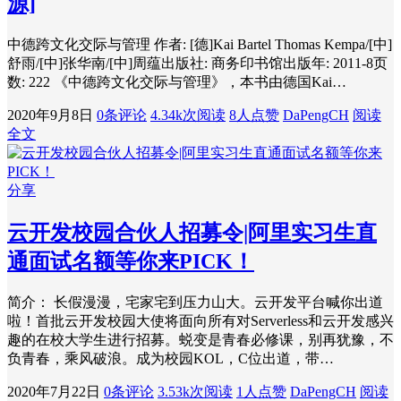
源]
中德跨文化交际与管理 作者: [德]Kai Bartel Thomas Kempa/[中]
舒雨/[中]张华南/[中]周蕴出版社: 商务印书馆出版年: 2011-8页
数: 222 《中德跨文化交际与管理》，本书由德国Kai…
2020年9月8日
0条评论
4.34k次阅读
8人点赞
DaPengCH
阅读
全文
分享
云开发校园合伙人招募令|阿里实习生直
通面试名额等你来PICK！
简介： 长假漫漫，宅家宅到压力山大。云开发平台喊你出道
啦！首批云开发校园大使将面向所有对Serverless和云开发感兴
趣的在校大学生进行招募。蜕变是青春必修课，别再犹豫，不
负青春，乘风破浪。成为校园KOL，C位出道，带…
2020年7月22日
0条评论
3.53k次阅读
1人点赞
DaPengCH
阅读