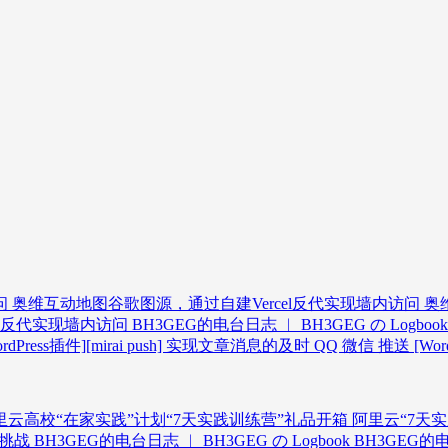
问
奥维互动地图谷歌图源，通过自建Vercel反代实现墙内访问
奥维
ers反代实现墙内访问
BH3GEG的电台日志 ︱ BH3GEG の Logboo
ordPress插件][mirai push] 实现文章消息的及时 QQ 微信 推送
[Wo
里云高校“在家实践”计划“7天实践训练营”礼品开箱
阿里云“7天
程挑战
BH3GEG的电台日志 ︱ BH3GEG の Logbook
BH3GEG的电