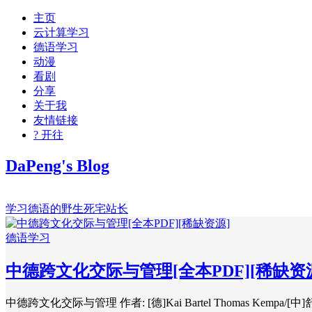
主页
云计算学习
德语学习
动漫
看剧
分享
关于我
友情链接
? 开往
DaPeng's Blog
学习德语的野生死宅站长
德语学习
中德跨文化交际与管理[全本PDF][稀缺资
中德跨文化交际与管理 作者: [德]Kai Bartel Thomas Kem