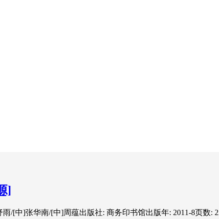
源]
pa/[中]舒雨/[中]张华南/[中]周蕴出版社: 商务印书馆出版年: 2011