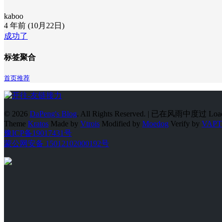
kaboo
4 年前 (10月22日)
成功了
标签聚合
首页推荐
© 2026
DaPeng's Blog
. All Rights Reserved. | 已在风雨中度过
Load
Theme
Kratos
Made by
Vtrois
Modified by
Moedog
Verify by
VAP
豫ICP备19017431号
蒙公网安备 15012102000192号