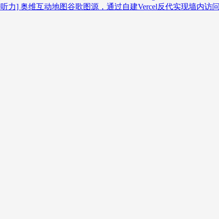
听力]
奥维互动地图谷歌图源，通过自建Vercel反代实现墙内访